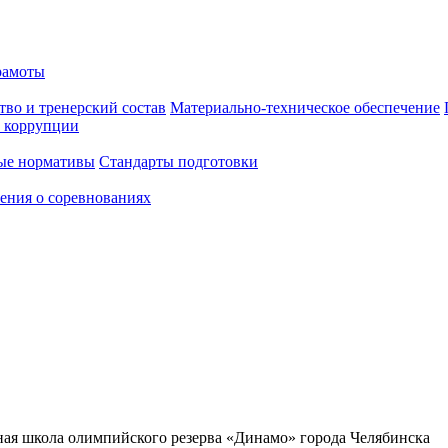
рамоты
тво и тренерский состав
Материально-техническое обеспечение
 коррупции
ые нормативы
Стандарты подготовки
ения о соревнованиях
я школа олимпийского резерва «Динамо» города Челябинска