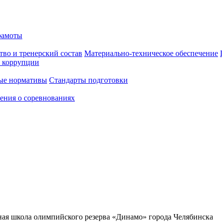
рамоты
тво и тренерский состав
Материально-техническое обеспечение
 коррупции
ые нормативы
Стандарты подготовки
ения о соревнованиях
я школа олимпийского резерва «Динамо» города Челябинска