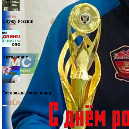
Служу России!
Антидопинг
Осторожно мошенники