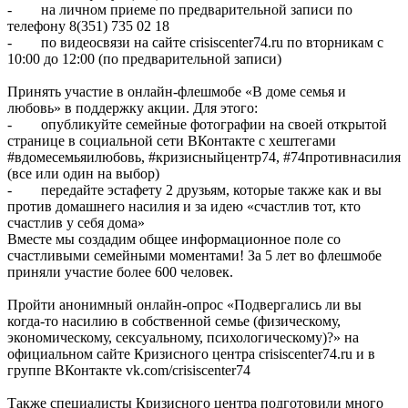
- на личном приеме по предварительной записи по
телефону 8(351) 735 02 18
- по видеосвязи на сайте crisiscenter74.ru по вторникам с
10:00 до 12:00 (по предварительной записи)
Принять участие в онлайн-флешмобе «В доме семья и
любовь» в поддержку акции. Для этого:
- опубликуйте семейные фотографии на своей открытой
странице в социальной сети ВКонтакте с хештегами
#вдомесемьяилюбовь, #кризисныйцентр74, #74противнасилия
(все или один на выбор)
- передайте эстафету 2 друзьям, которые также как и вы
против домашнего насилия и за идею «счастлив тот, кто
счастлив у себя дома»
Вместе мы создадим общее информационное поле со
счастливыми семейными моментами! За 5 лет во флешмобе
приняли участие более 600 человек.
Пройти анонимный онлайн-опрос «Подвергались ли вы
когда-то насилию в собственной семье (физическому,
экономическому, сексуальному, психологическому)?» на
официальном сайте Кризисного центра crisiscenter74.ru и в
группе ВКонтакте vk.com/crisiscenter74
Также специалисты Кризисного центра подготовили много